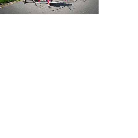
Appel
(+32)
494 41 16 47
Adresse
Mail
Rue Théodore Verhaegen, 158
1060 Bruxelles
BELGIQUE
info@theatrereconciliation.org