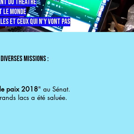
ant du théâtre
ut le monde
les et ceux qui n'y vont pas
diverses missions :
e paix 2018
" au Sénat.
rands lacs a été saluée.