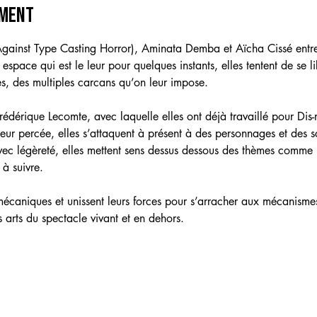
ement
gainst Type Casting Horror), Aminata Demba et Aïcha Cissé entren
space qui est le leur pour quelques instants, elles tentent de se li
, des multiples carcans qu’on leur impose.
édérique Lecomte, avec laquelle elles ont déjà travaillé pour Dis-
leur percée, elles s’attaquent à présent à des personnages et des sc
vec légèreté, elles mettent sens dessus dessous des thèmes comme l
 à suivre.
écaniques et unissent leurs forces pour s’arracher aux mécanism
 arts du spectacle vivant et en dehors.