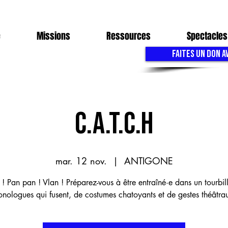
e
Missions
Ressources
Spectacles
FAITES UN DON A
C.A.T.C.H
mar. 12 nov.
  |  
ANTIGONE
! Pan pan ! Vlan ! Préparez-vous à être entraîné·e dans un tourbil
nologues qui fusent, de costumes chatoyants et de gestes théâtra