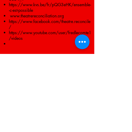
https://www.kvs.be/fr/pQG3eHK/ensemble-
-c-est-possible
www.theatrereconciliation.org
https://www.facebook.com/theatre.reconcile
/
https://www.youtube.com/user/fredlecomte1
/videos
POur postuler
Envoyez votre CV et une lettre de motivation à
jo.theatrereconciliation@gmail.com
en indiquant "Candidature Chargé(e) de
Recherche de Financements" dans l'objet de
votre email.
Avant le 20 février 2024
THEATRE ET RECONCILIATION RECHERCHE
UN(E) chargé(e) de recherche de
financements