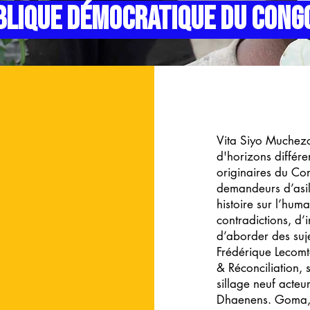
BLIQUE DÉMOCRATIQUE DU CON
Vita Siyo Muchezo
d'horizons différe
originaires du Con
demandeurs d’asile
histoire sur l’hu
contradictions, d’
d’aborder des suj
Frédérique Lecomte
& Réconciliation,
sillage neuf acteu
Dhaenens. Goma, s