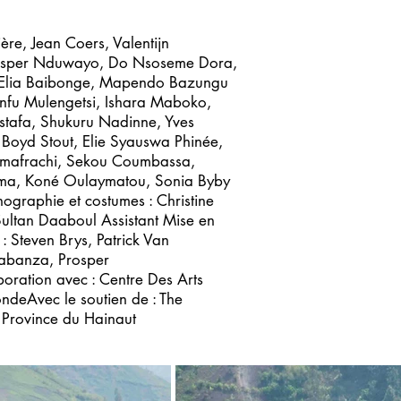
ère, Jean Coers, Valentijn
 Prosper Nduwayo, Do Nsoseme Dora,
, Elia Baibonge, Mapendo Bazungu
nfu Mulengetsi, Ishara Maboko,
tafa, Shukuru Nadinne, Yves
yd Stout, Elie Syauswa Phinée,
Almafrachi, Sekou Coumbassa,
uma, Koné Oulaymatou, Sonia Byby
ographie et costumes : Christine
ultan Daaboul Assistant Mise en
: Steven Brys, Patrick Van
Kabanza, Prosper
oration avec : Centre Des Arts
ndeAvec le soutien de : The
a Province du Hainaut