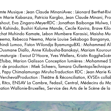
mte Musique : Jean Claude MinaniAvec : Léonard Berthet-Rivi
ean Marie Kabanza, Patricia Kargbo, Jean Claude Minani,
Lieshout, Eva Zingaro-MeyerRDC : Jonathan Baibonge Mulwa
 Kahindo, Bushiri Kalume Mande, Cecile Kavira, Brave Kilo
Achat Muhindo Kamate, Lebon Mumbere Karasisi, Maisha Mus
ema, Rebecca Neema, Marie Louise Sekabogo Banganya, Bo
 Ushindi Lumoo, Fiston Wilondja ByamunguBXL : Mohammed 
, Ousmane Diallo, Anne Kilubusha-Banakayi, Mariam Kouro
amaturgie : Ewout D’Hoore, Yves Wellens, Kristin RoggheScén
 Efsiba, Marion Galisson Conception lumières : Mohammed S
r de production : Miek Scheers, Tamara GullentopsTechnique 
i, Papy Chimalamungo MiruhoTraduction RDC : Jean Marie 
rchevalProduction : Théâtre & Réconciliation, KVSEn collab
a, Ritcs, ENSAV La Cambre, Fedasil, Central, Médecins du Mo
ation Wallonie-Bruxelles, Service des Arts de le Scène de l