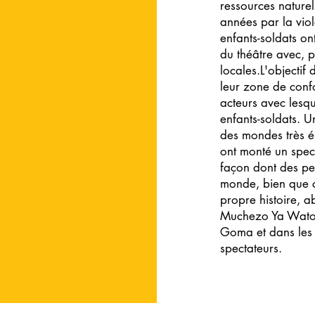
ressources naturel
années par la vio
enfants-soldats on
du théâtre avec, 
locales.L'objectif
leur zone de confo
acteurs avec lesqu
enfants-soldats. U
des mondes très él
ont monté un spect
façon dont des per
monde, bien que c
propre histoire, ab
Muchezo Ya Watoto
Goma et dans les e
spectateurs.