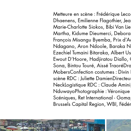
Metteure en scène : Frédérique Leco
Dhaenens, Emilienne Flagothier, J
Marie-Charlotte Siokos, Bibi Van 
Martha, Kidume Dieumerci, Deborah
François Misangu Byemba, Prix d’
Ndagano, Aron Ndoole, Baraka Ne
Ezechiel Tumaini Bitaraka, Albert
Ewout D’Hoore, Hadjiratou Diallo
Sona, Bintou Touré, Aissé TraoréDr
MobersConfection costumes : Divin
scène RDC : Juliette DamienDirecteu
NeckLogistique RDC : Claude Amin
NduwayoPhotographie : Véronique Ve
Scéniques, Ret International - Gom
Brussels Capital Region, WBI, Fédér