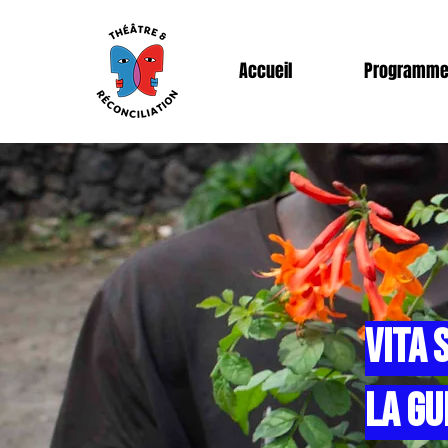
Accueil
Programm
vita 
la gu