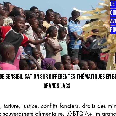
Le
Co
Av
Po
e sensibilisation sur différentes thématiques en be
grands lacs
torture, justice, conflits fonciers, droits des min
: souveraineté alimentaire, LGBTQIA+, migratio