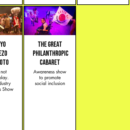
IYO
THE GREAT
EZO
PHILANTHROPIC
OTO
CABARET
 not
Awareness show
play.
to promote
dustry
social inclusion
s Show