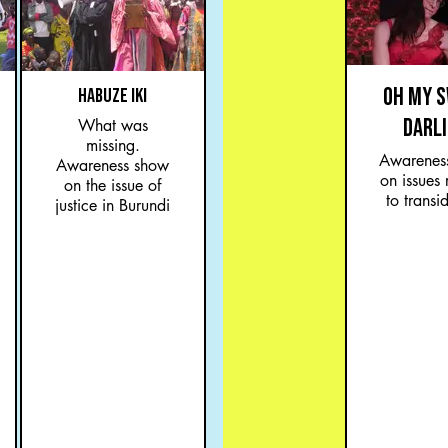
OH MY 
HABUZE IKI
DARL
What was
missing.
Awarenes
Awareness show
on issues 
on the issue of
to transid
justice in Burundi