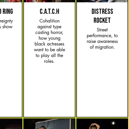
O RING
C.A.T.C.H
DISTRESS
ROCKET
reignty
Cohalition
s show
against type
Street
casting horror,
performance, to
how young
raise awareness
black actresses
of migration.
want to be able
to play all the
roles.