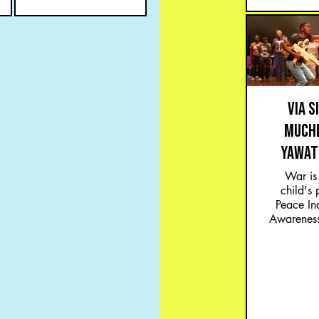
VIA S
MUCH
YAWAT
War is
child's 
Peace In
Awarenes