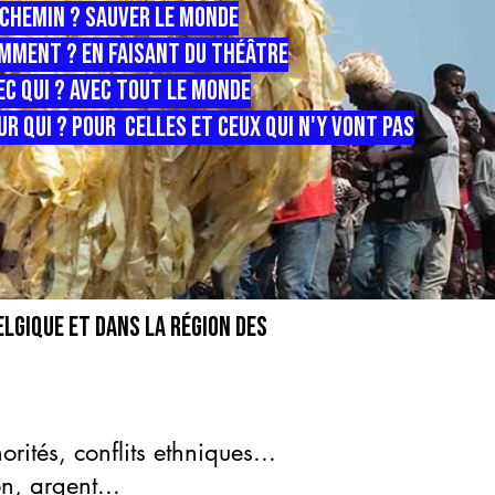
 chemin ? sauver le monde
mment ? en faisant du théâtre
ec qui ? avec tout le monde
ur qui ? pour celles et ceux qui n'y vont pas
lgique et dans la région des
orités, conflits ethniques...
n, argent...