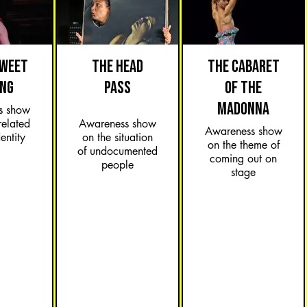
SWEET
THE HEAD
THE CABARET
ING
PASS
OF THE
MADONNA
s show
related
Awareness show
Awareness show
entity
on the situation
on the theme of
of undocumented
coming out on
people
stage