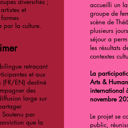
upes diversifiés ;
accueilli un l
artistes et
groupe de fem
 formes
scène de Théâ
e par la culture.
plusieurs jour
séjour a per
aimer
les résultats
contextes cultu
ilingue retraçant
La participat
ticipantes et aux
Arts & Human 
es (FR/EN) destiné
compagner des
international
diffusion large sur
novembre 20
partager
. Soutenu par
Le projet se 
nviction que la
public, réuni