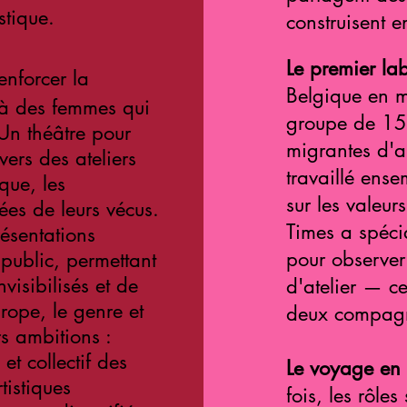
stique.
construisent e
Le premier la
renforcer la
Belgique en m
 à des femmes qui
groupe de 15
Un théâtre pour
migrantes d'a
vers des ateliers
travaillé ens
ique, les
sur les valeu
ées de leurs vécus.
Times a spéci
ésentations
pour observer
public, permettant
nvisibilisés et de
d'atelier — c
urope, le genre et
deux compagni
rs ambitions :
t collectif des
Le voyage en
istiques
fois, les rôle