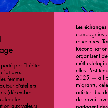
Les échanges
compagnies o
d
rencontres. To
tage
Réconciliation
organisent de
méthodologie 
porté par Théâtre
elles s'est t
ariat avec
2025 — à l'oc
 des femmes
migrants, célé
utour d’ateliers
artistes des 
mois (décembre
plore les
de travail av
lation aux valeurs
partagent des