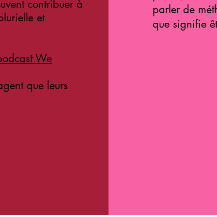
peuvent contribuer à
parler de mét
lurielle et
que signifie 
 podcast We
agent que leurs